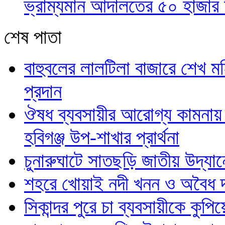
ভ্রাম্যমান আদালতের ৫০ হাজার 
শেষ পাতা
বাহুবলের লালটিলা বাজারে শেখ 
প্রদান
ঔষধ ব্যবসায়ীর আরোগ্য কামনায় বা
হবিগঞ্জ উপ-শাখার প্রার্থনা
চুনারুঘাটে সাতছড়ি জাতীয় উদ্য
শহরে খোয়াই নদী খনন ও অবৈধ দখ
সিকান্দর পুরে চা ব্যবসায়ীকে কুপি