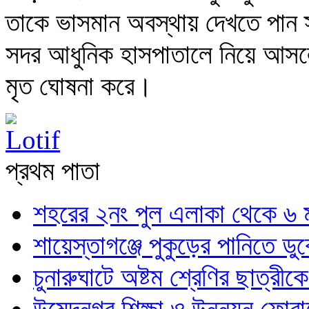
তাকে ভাসমান অবস্থায় দেখতে পান স্
সদর আধুনিক হাসপাতালে নিয়ে আসলে
মৃত ঘোষনা করে।
প্রথম পাতা
শহরের ২নং পুল এলাকা থেকে ৬ ম
শায়েস্তাগঞ্জে পুকুড়ের পানিতে ডুবে
চুনারুঘাটে অষ্টম শ্রেণির ছাত্র
উমেদনগর শিক্ষা ও উন্নয়ন ফোরা