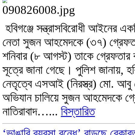
হবিগঞ্জে সন্ত্রাসবিরোধী আইনের একট
নেতা সুজন আহমেদকে (৩৭) গ্রেফতা
শনিবার (৮ আগস্ট) তাকে গ্রেফতার 
সূত্রে জানা গেছে। পুলিশ জানায়, হ
নেতৃত্বে এসআই (নিরস্ত্র) মো. আ
অভিযান চালিয়ে সুজন আহমেদকে গ্র
নাতিরাবাদ…...
বিস্তারিত
‘ভাঙারি ব্যবসা বন্ধে’ বাড়ছে বেকারত