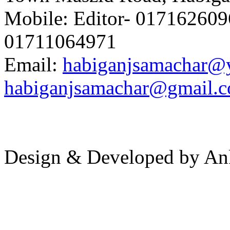
Mobile: Editor- 0171626096
01711064971
Email:
habiganjsamachar@
habiganjsamachar@gmail.
Design & Developed by An