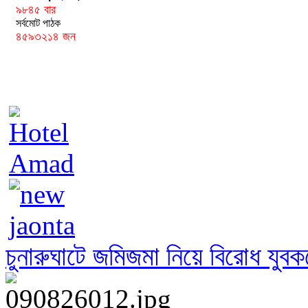
৯৮৪৫ বাব়
সর্বমোট পাঠক
৪৫৯৩২১৪ জন
চুনারুঘাটে জমিজমা নিয়ে বিরোধ যুবকক