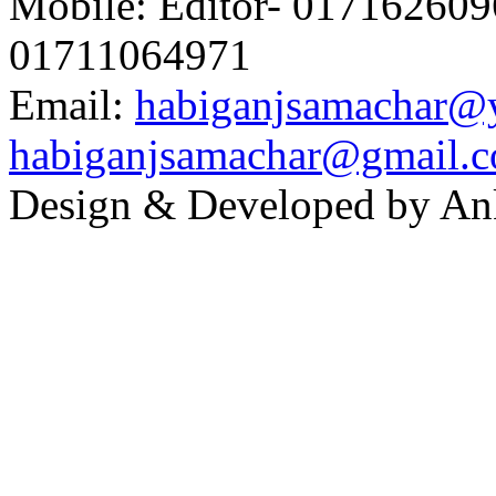
Mobile: Editor- 0171626096
01711064971
Email:
habiganjsamachar@
habiganjsamachar@gmail.
Design & Developed by An