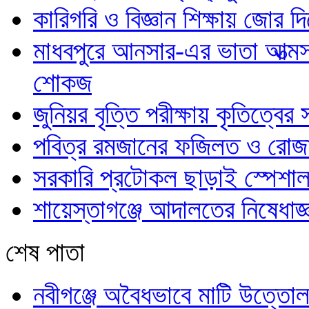
কারিগরি ও বিজ্ঞান শিক্ষায় জোর
মাধবপুরে আনসার-এর ভাতা আত্মস
শোকজ
জুনিয়র বৃত্তি পরীক্ষায় কৃতিত্বের
পবিত্র রমজানের ফজিলত ও রোজার
সরকারি প্রটোকল ছাড়াই স্পেশাল
শায়েস্তাগঞ্জে আদালতের নিষেধাজ্ঞ
শেষ পাতা
নবীগঞ্জে অবৈধভাবে মাটি উত্তোল