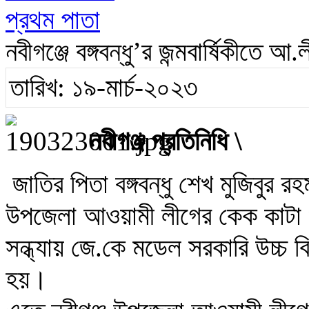
প্রথম পাতা
নবীগঞ্জে বঙ্গবন্ধু’র জন্মবার্ষিকীত
তারিখ: ১৯-মার্চ-২০২৩
নবীগঞ্জ প্রতিনিধি \
জাতির পিতা বঙ্গবন্ধু শেখ মুজিবুর রহ
উপজেলা আওয়ামী লীগের কেক কাটা
সন্ধ্যায় জে.কে মডেল সরকারি উচ্চ ব
হয়।