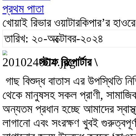
প্রথম পাতা
খোয়াই রিভার ওয়াটারকিপার’র হাওরে
তারিখ: ২০-অক্টোবর-২০২৪
স্টাফ রিপোর্টার \
গাছ বিশুদ্ধ বাতাস এর উপস্থিতি নি
থেকে মানুষসহ সকল প্রাণী, সামাজি
অন্যতম প্রধান হচ্ছে আমাদের স্বাস্
লাগানো এবং সংরক্ষণ খুবই গুরুত্বপূ