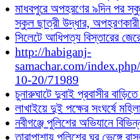
মাধবপুরে অপহরণের ৯দিন পর স্ক
স্কুল ছাত্রী উদ্ধার, অপহরণকারী 
সিলেটে আধিপত্য বিস্তারের জেরে
http://habiganj-
samachar.com/index.php
10-20/71989
চুনারুঘাটে দুবাই প্রবাসীর বাড়িত
লাখাইয়ে দুই পক্ষের সংঘর্ষে ম
নবীগঞ্জে পুলিশের অভিযানে বিভিন
তারাপাশায় পুলিশের ঘর ভেঙ্গে রাস্ত