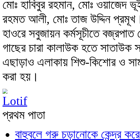
মোঃ হাবিবুর রহমান, মোঃ ওয়াজেদ ভূ
রহমত আলী, মোঃ তাজ উদ্দিন প্রমূ
হাওরে সবুজায়ন কর্মসূচীতে বজ্রপাত
গাছের চারা কালাউক হতে সাতাউক 
এছাড়াও এলাকায় শিশু-কিশোর ও সা
করা হয়।
প্রথম পাতা
বাহুবলে গরু চড়ানোকে কেন্দ্র কর