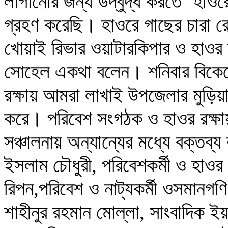
লাগানোর জন্য উদ্বুদ্ধ করতে ‘হাওর
গ্রহণ করেছি। হাওরে গাছের চারা রো
খোয়াই রিভার ওয়াটারকিপার ও হাওর
সোহেল একথা বলেন। শনিবার বিকেল
রক্ষায় আমরা লাখাই উপজেলার মুড়িয়
করে। পরিবেশ সংগঠক ও হাওর রক্ষায়
সঞ্চালনায় অন্যান্যের মধ্যে বক্তব্
ইসলাম চৌধুরী, পরিবেশকর্মী ও হাওর
রিপন,পরিবেশ ও নাট্যকর্মী ওসমানগণ
শাহীনুর রহমান মোল্লা, সাংবাদিক ই