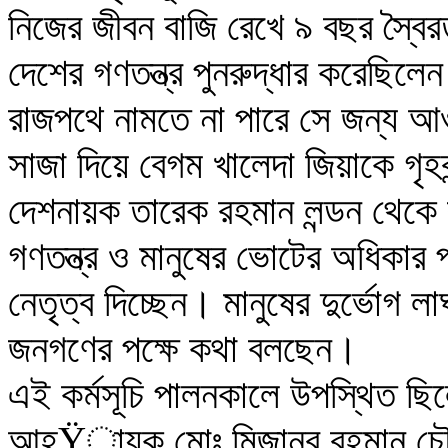
নিজের জীবন বাজি রেখে ৯ বছর স্বৈরতন
দেশের গণতন্ত্র পুনরুদ্ধার করেছিলে
রাজপথে নামতে না পারে সে জন্য আ
সাজা দিয়ে বেগম খালেদা জিয়াকে গৃহব
দেশনায়ক তারেক রহমান লন্ডন থেকে 
গণতন্ত্র ও মানুষের ভোটের অধিকার প
নেতৃত্ব দিচ্ছেন। মানুষের দুর্ভো
জনগণের পক্ষে কথা বলছেন।
এই কর্মসূচি পালনকালে উপস্থিত ছিলে
আহŸায়ক মোঃ মিজানুর রহমান চৌধু