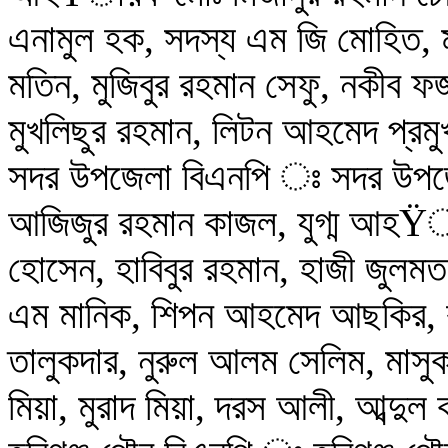
এনামুল হক, সদস্য এম জি মোহিত, 
মতিন, মুজিবুর রহমান সেফু, নকীব ফজ
মুখলিছুর রহমান, লিটন আহমেদ প্রম
সদর উপজেলা বিএনপি ঃ সদর উপজে
আজিজুর রহমান কাজল, যুগ্ম আহ
হোসেন, হাবিবুর রহমান, হাজী জুলমত 
এম মানিক, শিপন আহমেদ আছকির, কাম
তালুকদার, নুরুল আলম সেলিম, মাস
মিয়া, মুরাদ মিয়া, দরস আলী, আব্দুল 