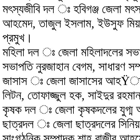
মৎস্যজীবি দল ঃ হবিগঞ্জ জেলা মৎস
আহমেদ, তাজুল ইসলাম, ইউসুফ মিয়া, আ
প্রমুখ।
মহিলা দল ঃ জেলা মহিলাদলের সভ
সভাপতি নুরজাহান বেগম, সাধারণ সম্
জাসাস ঃ জেলা জাসাসের আহŸায়ক 
লিটন, তোফাজ্জুল হক, সাইদুর রহমা
কৃষক দল ঃ জেলা কৃষকদলের যুগ্
ছাত্রদল ঃ জেলা ছাত্রদলের সিনিয়র
সাংগঠনিক সম্পাদক শাহ রাজীব আহমে