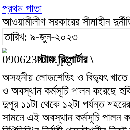
প্রথম পাতা
আওয়ামীলীগ সরকারের সীমাহীন দুর্ন
তারিখ: ৯-জুন-২০২৩
স্টাফ রিপোর্টার \
অসহনীয় লোডশেডিং ও বিদ্যুৎ খাতে ব্য
ও অবস্থান কর্মসূচি পালন করেছে হব
দুপুর ১১টা থেকে ১২টা পর্যন্ত শহর
সামনে এই অবস্থান কর্মসূচি পালন ক