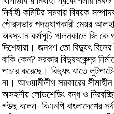
বিপিডিবি’র নির্বাহী প্রকৌশলীর নিক
নির্বাহী কমিটির সমবায় বিষয়ক সম্পাদক
পৌরসভার পদত্যাগকারী মেয়র আলহ
অবস্থান কর্মসূচি পালনকালে জি কে 
দিশেহারা। জনগণ তো বিদ্যুৎ বিলের 
বাকি কেন? সরকার বিদ্যুৎকেন্দ্র নির
পাচার করেছে। বিদ্যুৎ খাতে লুটপা
না। আওয়ামীলীগ সরকারের সীমাহীন 
অসহনীয় লোডশেডিং বন্ধ ও নিরবচ্ছিন্
গউছ বলেন- বিএনপি বাংলাদেশের সর্