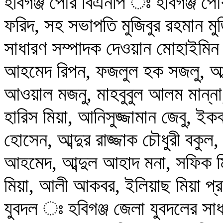
হবিগঞ্জ পৌর বিএনপি ঃ হবিগঞ্জ পৌ
ফরিদ, সহ সভাপতি মুজিবুর রহমান মু
সাধারণ সম্পাদক দেওয়ান মোহাইমিন চ
আহমেদ রিপন, ফজলুল হক সজলু, আব্দ
আওয়াল মজনু, মাহবুবুল আলম মান্না
হারিস মিয়া, আনিসুজ্জামান জেবু, ই
হোসেন, আব্দুর রাজ্জাক চৌধুরী বকু
আহমেদ, আব্দুল আহাদ মনা, সফিক মি
মিয়া, আলী আকবর, ইলিয়াছ মিয়া প্
যুবদল ঃ হবিগঞ্জ জেলা যুবদলের সাধ