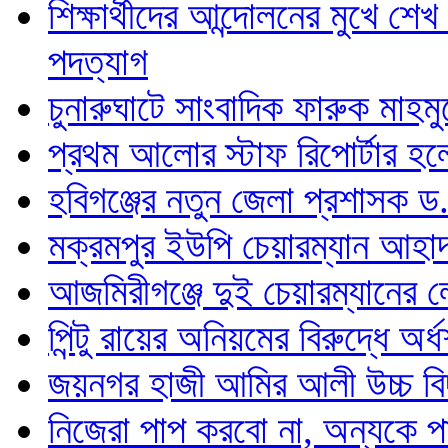
শিক্ষার্থীদের আন্দোলনের মুখে শ
পদত্যাগ
চুনারুঘাটে সাংবাদিক ফারুক মাহমু
প্রথম আলোর স্টাফ রিপোর্টার হল
হবিগঞ্জের নতুন জেলা প্রশাসক ড
মক্রমপুর ইউপি চেয়ারম্যান আহা
আজমিরীগঞ্জে দুই চেয়ারম্যানের
পিন্টু রায়ের অনিয়মের বিরুদ্ধে 
জয়নগর হাজী আমির আলী উচ্চ বিদ্
নিজেরা পাপ করবো না, অন্যকে 