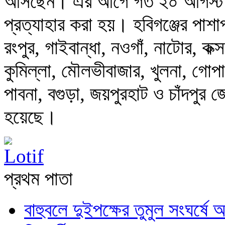
আসছেন। এর আগে গত ২০ আগস্ট হবি
প্রত্যাহার করা হয়। হবিগঞ্জের পাশা
রংপুর, গাইবান্ধা, নওগাঁ, নাটোর, কক্স
কুমিল্লা, মৌলভীবাজার, খুলনা, গোপাল
পাবনা, বগুড়া, জয়পুরহাট ও চাঁদপুর
হয়েছে।
প্রথম পাতা
বাহুবলে দুইপক্ষের তুমুল সংঘর্ষ