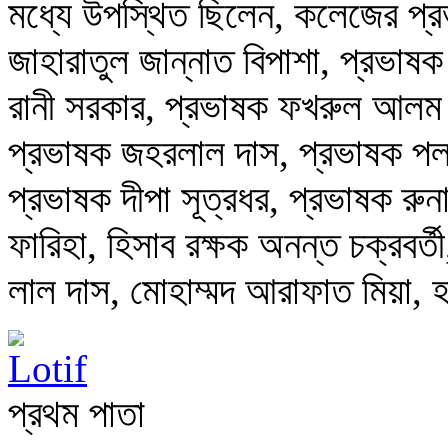
মধ্যে উপস্থিত ছিলেন, কলেজের প্
জাহারাতুল জান্নাত বিপাশা, প্রভাষ
রানী সরকার, প্রভাষক ফখরুল আলম চ
প্রভাষক জহরলাল দাস, প্রভাষক পলা
প্রভাষক দীপা সূত্রধর, প্রভাষক রু
ফারিহা, হিসাব রক্ষক অনন্ত চক্রবর্
লাল দাস, মোহাম্মদ আরাফাত মিয়া, হ
প্রথম পাতা