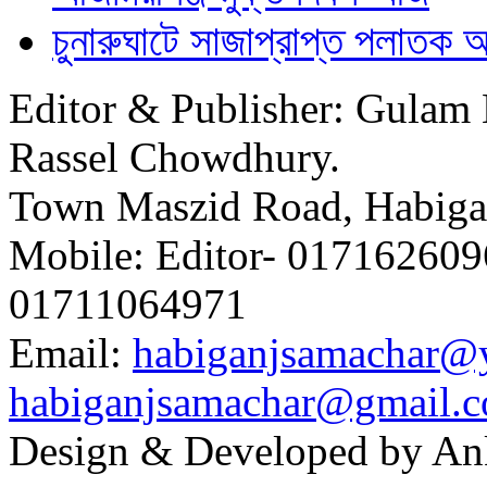
চুনারুঘাটে সাজাপ্রাপ্ত পলাতক 
Editor & Publisher: Gulam 
Rassel Chowdhury.
Town Maszid Road, Habiga
Mobile: Editor- 0171626096
01711064971
Email:
habiganjsamachar@
habiganjsamachar@gmail.
Design & Developed by An