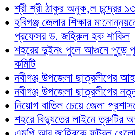
শ্রী শ্রী ঠাকুর অনুক‚ল চন্দ্রে
হবিগঞ্জ জেলার শিক্ষার মানোন্নয়
প্রফেসর ড. জহিরুল হক শাকিল
শহরের দুইনং পুলে আগুনে পুড়ে পু
কমিটি
নবীগঞ্জ উপজেলা ছাত্রলীগের আ
নবীগঞ্জ উপজেলা ছাত্রলীগের নতু
নিয়োগ বাতিল চেয়ে জেলা প্রশা
শহরে বিদ্যুতের লাইনে ত্রুটির 
এমপি আবু জাহিরকে ফুটবল খেলোয়