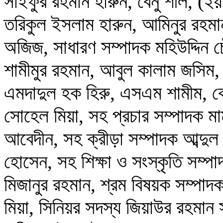
সাইফুর রহমান হারুন, বেনু শীল, (২
তরিকুল ইসলাম হারুন, আমিনুর রহমান
অজিজ, সাধারণ সম্পাদক মহিউদ্দিন চৌ
শামীমুর রহমান, আবুল কালাম জসিম,
এমদাদুল হক হিরু, এসএম শামীম, কোষ
সোহেল মিয়া, সহ প্রচার সম্পাদক মা
আবেদীন, সহ ক্রীড়া সম্পাদক আব্দু
হোসেন, সহ শিক্ষা ও সংস্কৃতি সম্
মিজানুর রহমান, শ্রম বিষয়ক সম্পা
মিয়া, সিনিয়র সদস্য জিয়াউর রহমান