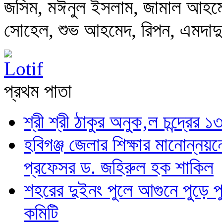
জসিম, মঈনুল ইসলাম, জামাল আহমেদ,
সোহেল, শুভ আহমেদ, রিপন, এমদাদু
প্রথম পাতা
শ্রী শ্রী ঠাকুর অনুক‚ল চন্দ্রে
হবিগঞ্জ জেলার শিক্ষার মানোন্নয়
প্রফেসর ড. জহিরুল হক শাকিল
শহরের দুইনং পুলে আগুনে পুড়ে পু
কমিটি