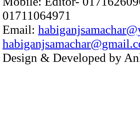
Mobile: Editor- 0171626096
01711064971
Email:
habiganjsamachar@
habiganjsamachar@gmail.
Design & Developed by An